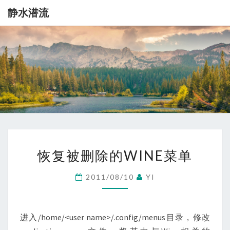
静水潜流
静
记
录
一
水
点
生
潜
活
流
恢
恢复被删除的WINE菜单
复
被
2011/08/10
YI
删
除
的
进入/home/<user name>/.config/menus目录，修改
WINE